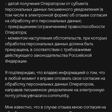
- датой получения Оператором от субъекта
персональных данных письменного уведомления (в
том числе в электронной форме) об отзыве согласия
хочу с вами +
на обработку его персональных данных;
- прекращением (ограничением) правоспособности
связаться с поддержкой
Оператора;
- моментом наступления обстоятельств, при которых
обработка персональных данных должна быть
© Антон Назаров 2026
прекращена, в соответствии с требованиями
Политика обработки персональных данных
действующего законодательства Российской
Согласие на получение информационной и рекламной рассылки
Федерации.
Согласие на распространение персональных данных
Разработка сайта
Я подтверждаю, что владею информацией о том, что
в любой момент я вправе отозвать свое согласие на
обработку персональных данных Оператором,
направив письменное уведомление на электронную
почту privacy@nazarov.community.
Мне известно, что в случае отзыва мною согласия на